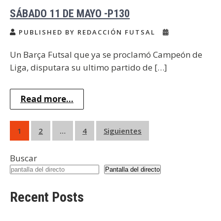
SÁBADO 11 DE MAYO -P130
PUBLISHED BY REDACCIÓN FUTSAL
Un Barça Futsal que ya se proclamó Campeón de
Liga, disputara su ultimo partido de […]
Read more...
Paginación
1
2
…
4
Siguientes
de
Buscar
entradas
Pantalla del directo
Recent Posts